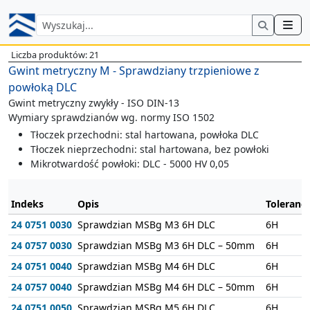
Liczba produktów: 21
Gwint metryczny M - Sprawdziany trzpieniowe z
powłoką DLC
Gwint metryczny zwykły - ISO DIN-13
Wymiary sprawdzianów wg. normy ISO 1502
Tłoczek przechodni: stal hartowana, powłoka DLC
Tłoczek nieprzechodni: stal hartowana, bez powłoki
Mikrotwardość powłoki: DLC - 5000 HV 0,05
Indeks
Opis
Tolerancj
24 0751 0030
Sprawdzian MSBg M3 6H DLC
6H
24 0757 0030
Sprawdzian MSBg M3 6H DLC – 50mm
6H
24 0751 0040
Sprawdzian MSBg M4 6H DLC
6H
24 0757 0040
Sprawdzian MSBg M4 6H DLC – 50mm
6H
24 0751 0050
Sprawdzian MSBg M5 6H DLC
6H