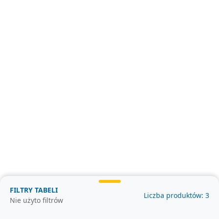
FILTRY TABELI
Liczba produktów: 3
Korzystając z naszej witryny wyrażasz zgodę na naszą Politykę Prywatności
Nie użyto filtrów
© BETA 2025 | Created by
Jacek Kończewski