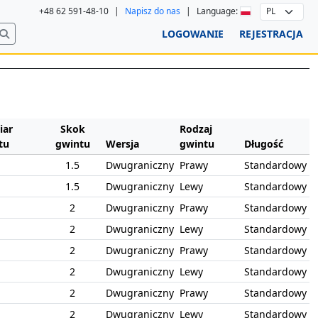
+48 62 591-48-10
|
Napisz do nas
|
Language:
LOGOWANIE
REJESTRACJA
ar
Skok
Rodzaj
tu
gwintu
Wersja
gwintu
Długość
1.5
Dwugraniczny
Prawy
Standardowy
1.5
Dwugraniczny
Lewy
Standardowy
2
Dwugraniczny
Prawy
Standardowy
2
Dwugraniczny
Lewy
Standardowy
2
Dwugraniczny
Prawy
Standardowy
2
Dwugraniczny
Lewy
Standardowy
2
Dwugraniczny
Prawy
Standardowy
2
Dwugraniczny
Lewy
Standardowy