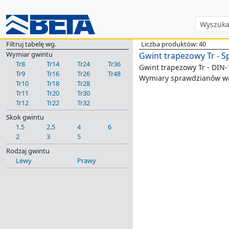
Filtruj tabelę wg.
Liczba produktów: 40
Wymiar gwintu
Gwint trapezowy Tr - S
Tr8
Tr14
Tr24
Tr36
Gwint trapezowy Tr - DIN-
Tr9
Tr16
Tr26
Tr48
Wymiary sprawdzianów wg
Tr10
Tr18
Tr28
Tr11
Tr20
Tr30
Tr12
Tr22
Tr32
Skok gwintu
1.5
2.5
4
6
2
3
5
Rodzaj gwintu
Lewy
Prawy