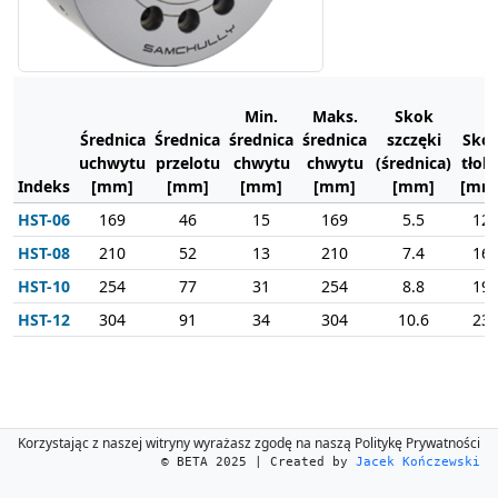
Min.
Maks.
Skok
Średnica
Średnica
średnica
średnica
szczęki
Sko
uchwytu
przelotu
chwytu
chwytu
(średnica)
tłok
Indeks
[mm]
[mm]
[mm]
[mm]
[mm]
[mm
HST-06
169
46
15
169
5.5
12
HST-08
210
52
13
210
7.4
16
HST-10
254
77
31
254
8.8
19
HST-12
304
91
34
304
10.6
23
Korzystając z naszej witryny wyrażasz zgodę na naszą Politykę Prywatności
© BETA 2025 | Created by
Jacek Kończewski