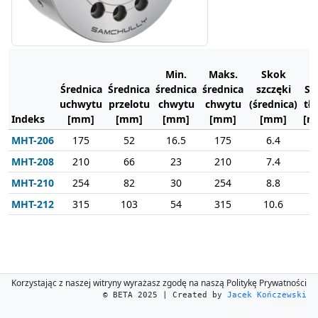
Min.
Maks.
Skok
Średnica
Średnica
średnica
średnica
szczęki
Sk
uchwytu
przelotu
chwytu
chwytu
(średnica)
tł
Indeks
[mm]
[mm]
[mm]
[mm]
[mm]
[m
MHT-206
175
52
16.5
175
6.4
1
MHT-208
210
66
23
210
7.4
1
MHT-210
254
82
30
254
8.8
1
MHT-212
315
103
54
315
10.6
2
Korzystając z naszej witryny wyrażasz zgodę na naszą Politykę Prywatności
© BETA 2025 | Created by
Jacek Kończewski