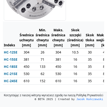
Min.
Maks.
Skok
Średnica
średnica
średnica
szczęki
Skok
Maks. 
uchwytu
chwytu
chwytu
(średnica)
tłoka
wejśc
Indeks
[mm]
[mm]
[mm]
[mm]
[mm]
[kN
HC-12SE
304
26
304
10.5
30
41
HC-15SE
381
71
381
16
35
82
HC-18SE
450
133
450
16
35
82
HC-21SE
530
62
530
16
35
82
HC-24SE
610
152
610
16
35
82
Korzystając z naszej witryny wyrażasz zgodę na naszą Politykę Prywatności
© BETA 2025 | Created by
Jacek Kończewski