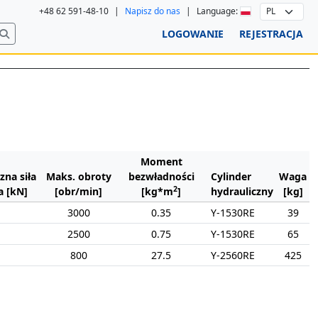
+48 62 591-48-10
|
Napisz do nas
|
Language:
LOGOWANIE
REJESTRACJA
Moment
zna siła
Maks. obroty
bezwładności
Cylinder
Waga
2
 [kN]
[obr/min]
[kg*m
]
hydrauliczny
[kg]
3000
0.35
Y-1530RE
39
2500
0.75
Y-1530RE
65
800
27.5
Y-2560RE
425