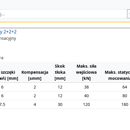
ny 2+2+2
nsacyjny
ra
Skok
Maks. siła
 szczęki
Kompensacja
tłoka
wejściowa
Maks. statyc
eń) [mm]
[±mm]
[mm]
[kN]
mocowania
6
2
12
38
64
6
2
12
40
80
7.5
4
30
120
180