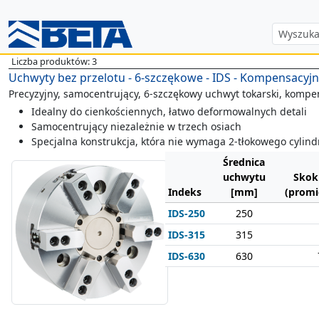
Liczba produktów: 3
Uchwyty bez przelotu - 6-szczękowe - IDS - Kompensacyj
Precyzyjny, samocentrujący, 6-szczękowy uchwyt tokarski, kompe
Idealny do cienkościennych, łatwo deformowalnych detali
Samocentrujący niezależnie w trzech osiach
Specjalna konstrukcja, która nie wymaga 2-tłokowego cylind
Średnica
uchwytu
Skok
Indeks
[mm]
(promi
IDS-250
250
IDS-315
315
IDS-630
630