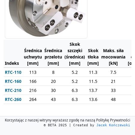
Skok
Średnica
Średnica
szczęki
Skok
Maks. siła
M
uchwytu
przelotu
(średnica)
tłoka
mocowania
o
Indeks
[mm]
[mm]
[mm]
[mm]
[kN]
[ob
RTC-110
113
8
5.2
11.3
7.5
RTC-160
166
20
5.2
11.5
21
RTC-210
216
30
6.3
13.7
33
RTC-260
264
43
6.3
13.6
48
Korzystając z naszej witryny wyrażasz zgodę na naszą Politykę Prywatności
© BETA 2025 | Created by
Jacek Kończewski